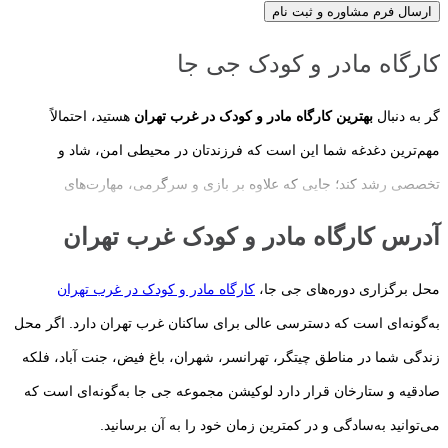
ارسال فرم مشاوره و ثبت نام
کارگاه مادر و کودک جی جا
گر به دنبال
بهترین کارگاه مادر و کودک در غرب تهران
هستید، احتمالاً
مهم‌ترین دغدغه شما این است که فرزندتان در محیطی امن، شاد و
تخصصی رشد کند؛ جایی که علاوه بر بازی و سرگرمی، مهارت‌های
اجتماعی، ذهنی، حرکتی و عاطفی او نیز تقویت شود. انتخاب یک کارگاه
آدرس کارگاه مادر و کودک غرب تهران
مناسب، تنها به نزدیکی محل زندگی یا امکانات مجموعه محدود نمی‌شود؛
بلکه کیفیت برنامه‌های آموزشی، تجربه مربیان، تناسب فعالیت‌ها با سن
محل برگزاری دوره‌های جی جا،
کارگاه مادر و کودک در غرب تهران
کودک و ایجاد ارتباطی مؤثر میان مادر و کودک، عواملی هستند که در رشد
به‌گونه‌ای است که دسترسی عالی برای ساکنان غرب تهران دارد. اگر محل
همه‌جانبه فرزندتان نقش مهمی دارند.
زندگی شما در مناطق چیتگر، تهرانسر، شهران، باغ فیض، جنت آباد، فلکه
صادقیه و ستارخان قرار دارد لوکیشن مجموعه جی جا به‌گونه‌ای است که
سال‌های نخست زندگی، مهم‌ترین دوره رشد مغز و شکل‌گیری شخصیت
می‌توانید به‌سادگی و در کمترین زمان خود را به آن برسانید.
کودک محسوب می‌شوند. به همین دلیل، متخصصان رشد کودک توصیه