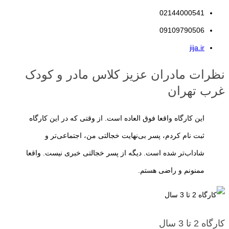
می‌کنند والدین از این فرصت طلایی برای فراهم کردن تجربه‌های متنوع،
02144000541
هدفمند و متناسب با سن فرزندشان استفاده کنند.
کارگاه مادر و کودک
دقیقاً
09109790506
با همین هدف طراحی شده است؛ محیطی که کودک در آن از طریق بازی،
jija.ir
تعامل با همسالان و همراهی مادر، مهارت‌هایی را یاد می‌گیرد که پایه
نظرات مادران عزیز کلاس مادر و کودک
موفقیت او در سال‌های آینده خواهند بود.
غرب تهران
البته منظور از آموزش در این سن، آموزش رسمی یا حفظ کردن مطالب
این کارگاه واقعا فوق العاده است. از وقتی که در این کارگاه
درسی نیست. کودکان پیش از دبستان بیش از هر چیز با بازی، تجربه،
ثبت نام کردم، پسر بی‌نهایت خجالتی من، اجتماعی‌تر و
مشاهده و کشف دنیای اطراف خود یاد می‌گیرند. به همین دلیل، یک کارگاه
شاداب‌تر شده است. دیگه از پسر خجالتی خبری نیست. واقعا
استاندارد باید فعالیت‌های خود را بر پایه بازی هدفمند، تقویت خلاقیت،
ممنونم و راضی هستم.
افزایش اعتمادبه‌نفس، رشد مهارت‌های ارتباطی و پرورش استقلال کودک
برنامه‌ریزی کند.
در ادامه این مقاله با ویژگی‌های یک
کارگاه مادر و کودک
استاندارد، مزایای
کارگاه 2 تا 3 سال