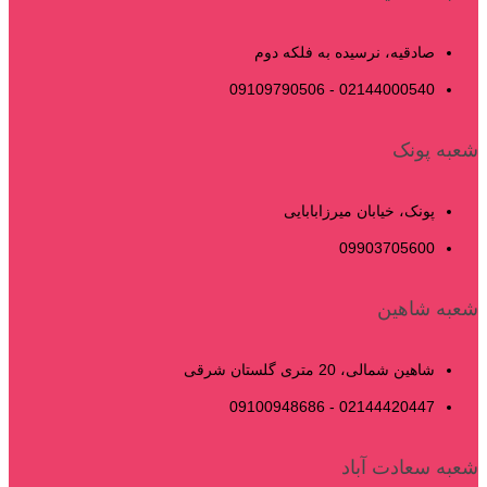
صادقیه، نرسیده به فلکه دوم
02144000540 - 09109790506
شعبه پونک
پونک، خیابان میرزابابایی
09903705600
شعبه شاهین
شاهین شمالی، 20 متری گلستان شرقی
02144420447 - 09100948686
شعبه سعادت آباد