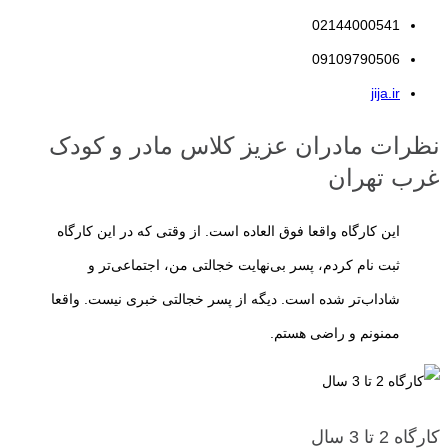
می‌کنند والدین از این فرصت طلایی برای فراهم کردن تجربه‌های متنوع،
02144000541
هدفمند و متناسب با سن فرزندشان استفاده کنند.
کارگاه مادر و کودک
دقیقاً
09109790506
با همین هدف طراحی شده است؛ محیطی که کودک در آن از طریق بازی،
jija.ir
تعامل با همسالان و همراهی مادر، مهارت‌هایی را یاد می‌گیرد که پایه
نظرات مادران عزیز کلاس مادر و کودک
موفقیت او در سال‌های آینده خواهند بود.
غرب تهران
البته منظور از آموزش در این سن، آموزش رسمی یا حفظ کردن مطالب
این کارگاه واقعا فوق العاده است. از وقتی که در این کارگاه
درسی نیست. کودکان پیش از دبستان بیش از هر چیز با بازی، تجربه،
ثبت نام کردم، پسر بی‌نهایت خجالتی من، اجتماعی‌تر و
مشاهده و کشف دنیای اطراف خود یاد می‌گیرند. به همین دلیل، یک کارگاه
شاداب‌تر شده است. دیگه از پسر خجالتی خبری نیست. واقعا
استاندارد باید فعالیت‌های خود را بر پایه بازی هدفمند، تقویت خلاقیت،
ممنونم و راضی هستم.
افزایش اعتمادبه‌نفس، رشد مهارت‌های ارتباطی و پرورش استقلال کودک
برنامه‌ریزی کند.
در ادامه این مقاله با ویژگی‌های یک
کارگاه مادر و کودک
استاندارد، مزایای
کارگاه 2 تا 3 سال