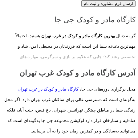
ارسال فرم مشاوره و ثبت نام
کارگاه مادر و کودک جی جا
گر به دنبال
بهترین کارگاه مادر و کودک در غرب تهران
هستید، احتمالاً
مهم‌ترین دغدغه شما این است که فرزندتان در محیطی امن، شاد و
تخصصی رشد کند؛ جایی که علاوه بر بازی و سرگرمی، مهارت‌های
اجتماعی، ذهنی، حرکتی و عاطفی او نیز تقویت شود. انتخاب یک کارگاه
آدرس کارگاه مادر و کودک غرب تهران
مناسب، تنها به نزدیکی محل زندگی یا امکانات مجموعه محدود نمی‌شود؛
بلکه کیفیت برنامه‌های آموزشی، تجربه مربیان، تناسب فعالیت‌ها با سن
محل برگزاری دوره‌های جی جا،
کارگاه مادر و کودک در غرب تهران
کودک و ایجاد ارتباطی مؤثر میان مادر و کودک، عواملی هستند که در رشد
به‌گونه‌ای است که دسترسی عالی برای ساکنان غرب تهران دارد. اگر محل
همه‌جانبه فرزندتان نقش مهمی دارند.
زندگی شما در مناطق چیتگر، تهرانسر، شهران، باغ فیض، جنت آباد، فلکه
صادقیه و ستارخان قرار دارد لوکیشن مجموعه جی جا به‌گونه‌ای است که
سال‌های نخست زندگی، مهم‌ترین دوره رشد مغز و شکل‌گیری شخصیت
می‌توانید به‌سادگی و در کمترین زمان خود را به آن برسانید.
کودک محسوب می‌شوند. به همین دلیل، متخصصان رشد کودک توصیه