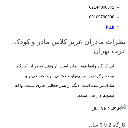
می‌کنند والدین از این فرصت طلایی برای فراهم کردن تجربه‌های متنوع،
02144000541
هدفمند و متناسب با سن فرزندشان استفاده کنند.
کارگاه مادر و کودک
دقیقاً
09109790506
با همین هدف طراحی شده است؛ محیطی که کودک در آن از طریق بازی،
jija.ir
تعامل با همسالان و همراهی مادر، مهارت‌هایی را یاد می‌گیرد که پایه
نظرات مادران عزیز کلاس مادر و کودک
موفقیت او در سال‌های آینده خواهند بود.
غرب تهران
البته منظور از آموزش در این سن، آموزش رسمی یا حفظ کردن مطالب
این کارگاه واقعا فوق العاده است. از وقتی که در این کارگاه
درسی نیست. کودکان پیش از دبستان بیش از هر چیز با بازی، تجربه،
ثبت نام کردم، پسر بی‌نهایت خجالتی من، اجتماعی‌تر و
مشاهده و کشف دنیای اطراف خود یاد می‌گیرند. به همین دلیل، یک کارگاه
شاداب‌تر شده است. دیگه از پسر خجالتی خبری نیست. واقعا
استاندارد باید فعالیت‌های خود را بر پایه بازی هدفمند، تقویت خلاقیت،
ممنونم و راضی هستم.
افزایش اعتمادبه‌نفس، رشد مهارت‌های ارتباطی و پرورش استقلال کودک
برنامه‌ریزی کند.
در ادامه این مقاله با ویژگی‌های یک
کارگاه مادر و کودک
استاندارد، مزایای
کارگاه 2 تا 3 سال