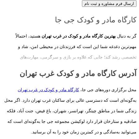
ارسال فرم مشاوره و ثبت نام
کارگاه مادر و کودک جی جا
گر به دنبال
بهترین کارگاه مادر و کودک در غرب تهران
هستید، احتمالاً
مهم‌ترین دغدغه شما این است که فرزندتان در محیطی امن، شاد و
تخصصی رشد کند؛ جایی که علاوه بر بازی و سرگرمی، مهارت‌های
اجتماعی، ذهنی، حرکتی و عاطفی او نیز تقویت شود. انتخاب یک کارگاه
آدرس کارگاه مادر و کودک غرب تهران
مناسب، تنها به نزدیکی محل زندگی یا امکانات مجموعه محدود نمی‌شود؛
بلکه کیفیت برنامه‌های آموزشی، تجربه مربیان، تناسب فعالیت‌ها با سن
محل برگزاری دوره‌های جی جا،
کارگاه مادر و کودک در غرب تهران
کودک و ایجاد ارتباطی مؤثر میان مادر و کودک، عواملی هستند که در رشد
به‌گونه‌ای است که دسترسی عالی برای ساکنان غرب تهران دارد. اگر محل
همه‌جانبه فرزندتان نقش مهمی دارند.
زندگی شما در مناطق چیتگر، تهرانسر، شهران، باغ فیض، جنت آباد، فلکه
صادقیه و ستارخان قرار دارد لوکیشن مجموعه جی جا به‌گونه‌ای است که
سال‌های نخست زندگی، مهم‌ترین دوره رشد مغز و شکل‌گیری شخصیت
می‌توانید به‌سادگی و در کمترین زمان خود را به آن برسانید.
کودک محسوب می‌شوند. به همین دلیل، متخصصان رشد کودک توصیه