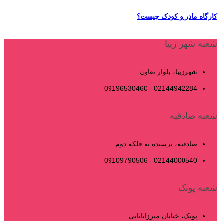
کارگاه مادر و کودک چیست؟
شعبه شهر زیبا
شهرزیبا، بلوار تعاون
02144942284 - 09196530460
شعبه صادقیه
صادقیه، نرسیده به فلکه دوم
02144000540 - 09109790506
شعبه پونک
پونک، خیابان میرزابابایی