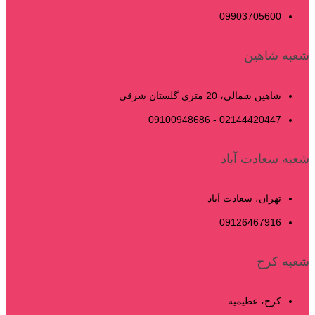
09903705600
شعبه شاهین
شاهین شمالی، 20 متری گلستان شرقی
02144420447 - 09100948686
شعبه سعادت آباد
تهران، سعادت آباد
09126467916
شعبه کرج
کرج، عظیمیه