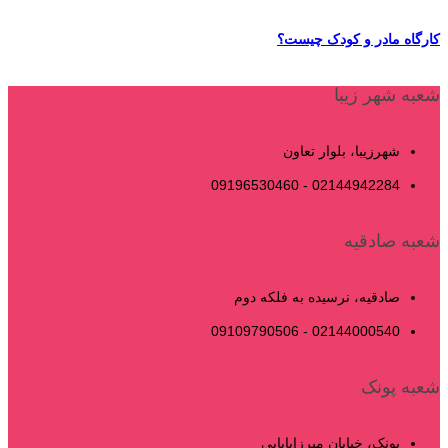
کارگاه مادر و کودک چیست؟
شعبه شهر زیبا
شهرزیبا، بلوار تعاون
02144942284 - 09196530460
شعبه صادقیه
صادقیه، نرسیده به فلکه دوم
02144000540 - 09109790506
شعبه پونک
پونک، خیابان میرزابابایی