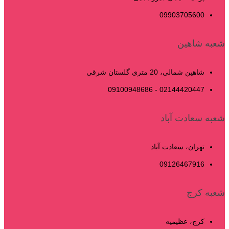
09903705600
شعبه شاهین
شاهین شمالی، 20 متری گلستان شرقی
02144420447 - 09100948686
شعبه سعادت آباد
تهران، سعادت آباد
09126467916
شعبه کرج
کرج، عظیمیه