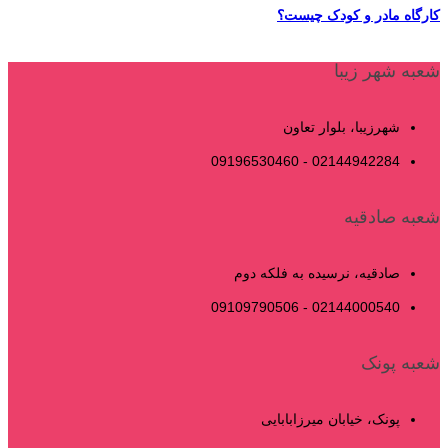
کارگاه مادر و کودک چیست؟
شعبه شهر زیبا
شهرزیبا، بلوار تعاون
02144942284 - 09196530460
شعبه صادقیه
صادقیه، نرسیده به فلکه دوم
02144000540 - 09109790506
شعبه پونک
پونک، خیابان میرزابابایی