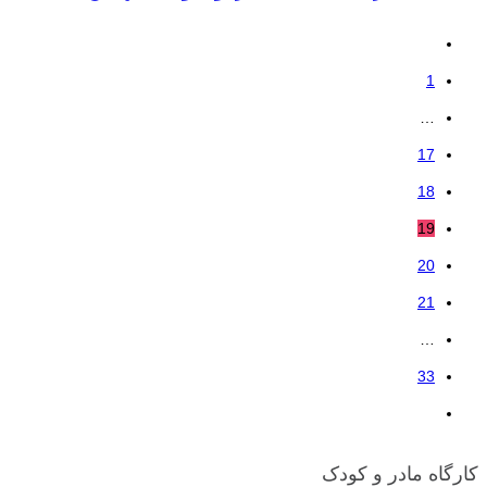
1
…
17
18
19
20
21
…
33
کارگاه مادر و کودک