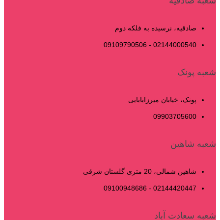
شعبه صادقیه
صادقیه، نرسیده به فلکه دوم
02144000540 - 09109790506
شعبه پونک
پونک، خیابان میرزابابایی
09903705600
شعبه شاهین
شاهین شمالی، 20 متری گلستان شرقی
02144420447 - 09100948686
شعبه سعادت آباد