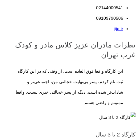
می‌کنند والدین از این فرصت طلایی برای فراهم کردن تجربه‌های متنوع،
02144000541
هدفمند و متناسب با سن فرزندشان استفاده کنند.
کارگاه مادر و کودک
دقیقاً
09109790506
با همین هدف طراحی شده است؛ محیطی که کودک در آن از طریق بازی،
jija.ir
تعامل با همسالان و همراهی مادر، مهارت‌هایی را یاد می‌گیرد که پایه
نظرات مادران عزیز کلاس مادر و کودک
موفقیت او در سال‌های آینده خواهند بود.
غرب تهران
البته منظور از آموزش در این سن، آموزش رسمی یا حفظ کردن مطالب
این کارگاه واقعا فوق العاده است. از وقتی که در این کارگاه
درسی نیست. کودکان پیش از دبستان بیش از هر چیز با بازی، تجربه،
ثبت نام کردم، پسر بی‌نهایت خجالتی من، اجتماعی‌تر و
مشاهده و کشف دنیای اطراف خود یاد می‌گیرند. به همین دلیل، یک کارگاه
شاداب‌تر شده است. دیگه از پسر خجالتی خبری نیست. واقعا
استاندارد باید فعالیت‌های خود را بر پایه بازی هدفمند، تقویت خلاقیت،
ممنونم و راضی هستم.
افزایش اعتمادبه‌نفس، رشد مهارت‌های ارتباطی و پرورش استقلال کودک
برنامه‌ریزی کند.
در ادامه این مقاله با ویژگی‌های یک
کارگاه مادر و کودک
استاندارد، مزایای
کارگاه 2 تا 3 سال