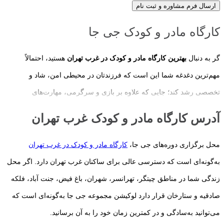
ارسال فرم مشاوره و ثبت نام
کارگاه مادر و کودک جی جا
گر به دنبال
بهترین کارگاه مادر و کودک در غرب تهران
هستید، احتمالاً
مهم‌ترین دغدغه شما این است که فرزندتان در محیطی امن، شاد و
تخصصی رشد کند؛ جایی که علاوه بر بازی و سرگرمی، مهارت‌های
اجتماعی، ذهنی، حرکتی و عاطفی او نیز تقویت شود. انتخاب یک کارگاه
آدرس کارگاه مادر و کودک غرب تهران
مناسب، تنها به نزدیکی محل زندگی یا امکانات مجموعه محدود نمی‌شود؛
بلکه کیفیت برنامه‌های آموزشی، تجربه مربیان، تناسب فعالیت‌ها با سن
محل برگزاری دوره‌های جی جا،
کارگاه مادر و کودک در غرب تهران
کودک و ایجاد ارتباطی مؤثر میان مادر و کودک، عواملی هستند که در رشد
به‌گونه‌ای است که دسترسی عالی برای ساکنان غرب تهران دارد. اگر محل
همه‌جانبه فرزندتان نقش مهمی دارند.
زندگی شما در مناطق چیتگر، تهرانسر، شهران، باغ فیض، جنت آباد، فلکه
صادقیه و ستارخان قرار دارد لوکیشن مجموعه جی جا به‌گونه‌ای است که
سال‌های نخست زندگی، مهم‌ترین دوره رشد مغز و شکل‌گیری شخصیت
می‌توانید به‌سادگی و در کمترین زمان خود را به آن برسانید.
کودک محسوب می‌شوند. به همین دلیل، متخصصان رشد کودک توصیه