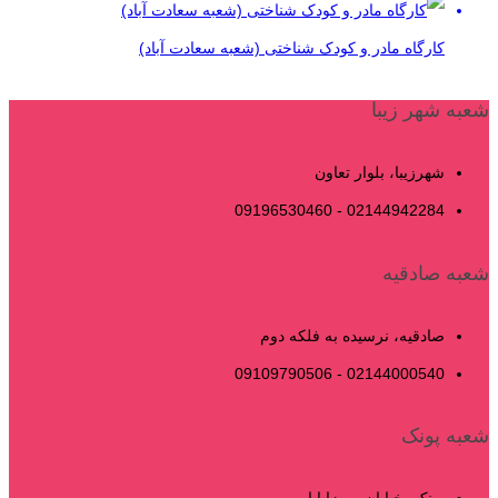
کارگاه مادر و کودک شناختی (شعبه سعادت آباد)
شعبه شهر زیبا
شهرزیبا، بلوار تعاون
02144942284 - 09196530460
شعبه صادقیه
صادقیه، نرسیده به فلکه دوم
02144000540 - 09109790506
شعبه پونک
پونک، خیابان میرزابابایی