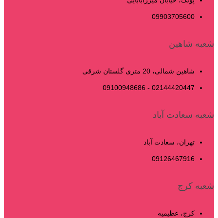
09903705600
شعبه شاهین
شاهین شمالی، 20 متری گلستان شرقی
02144420447 - 09100948686
شعبه سعادت آباد
تهران، سعادت آباد
09126467916
شعبه کرج
کرج، عظیمیه