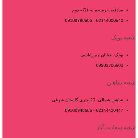
صادقیه، نرسیده به فلکه دوم
02144000540 - 09109790506
شعبه پونک
پونک، خیابان میرزابابایی
09903705600
شعبه شاهین
شاهین شمالی، 20 متری گلستان شرقی
02144420447 - 09100948686
شعبه سعادت آباد