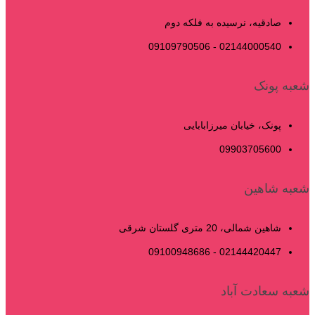
صادقیه، نرسیده به فلکه دوم
02144000540 - 09109790506
شعبه پونک
پونک، خیابان میرزابابایی
09903705600
شعبه شاهین
شاهین شمالی، 20 متری گلستان شرقی
02144420447 - 09100948686
شعبه سعادت آباد