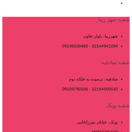
شعبه شهر زیبا
شهرزیبا، بلوار تعاون
02144942284 - 09196530460
شعبه صادقیه
صادقیه، نرسیده به فلکه دوم
02144000540 - 09109790506
شعبه پونک
پونک، خیابان میرزابابایی