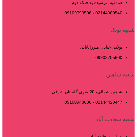
صادقیه، نرسیده به فلکه دوم
02144000540 - 09109790506
شعبه پونک
پونک، خیابان میرزابابایی
09903705600
شعبه شاهین
شاهین شمالی، 20 متری گلستان شرقی
02144420447 - 09100948686
شعبه سعادت آباد
تهران، سعادت آباد